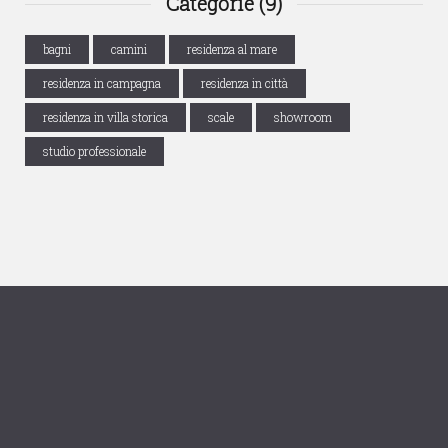
Categorie (9)
bagni
camini
residenza al mare
residenza in campagna
residenza in città
residenza in villa storica
scale
showroom
studio professionale