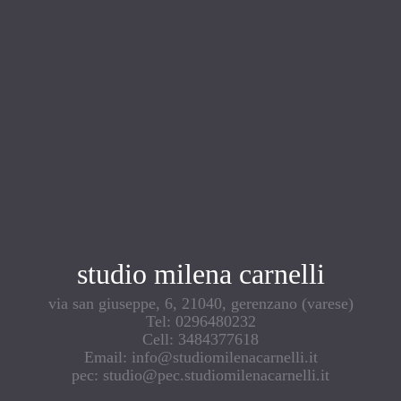
studio milena carnelli
via san giuseppe, 6, 21040, gerenzano (varese)
Tel: 0296480232
Cell: 3484377618
Email: info@studiomilenacarnelli.it
pec: studio@pec.studiomilenacarnelli.it