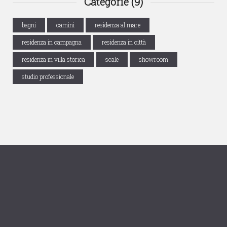
Categorie (9)
bagni
camini
residenza al mare
residenza in campagna
residenza in città
residenza in villa storica
scale
showroom
studio professionale