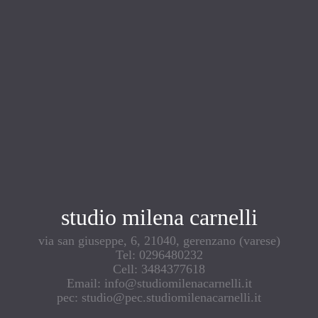
studio milena carnelli
via san giuseppe, 6, 21040, gerenzano (varese)
Tel: 0296480232
Cell: 3484377618
Email: info@studiomilenacarnelli.it
pec: studio@pec.studiomilenacarnelli.it