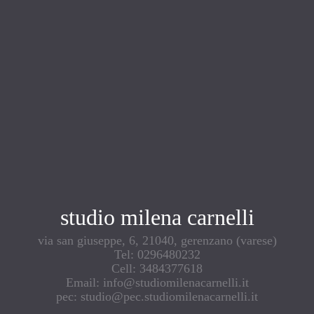
studio milena carnelli
via san giuseppe, 6, 21040, gerenzano (varese)
Tel: 0296480232
Cell: 3484377618
Email: info@studiomilenacarnelli.it
pec: studio@pec.studiomilenacarnelli.it