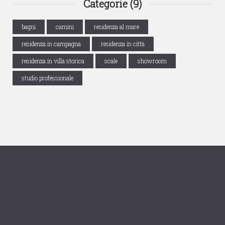
Categorie (9)
bagni
camini
residenza al mare
residenza in campagna
residenza in città
residenza in villa storica
scale
showroom
studio professionale