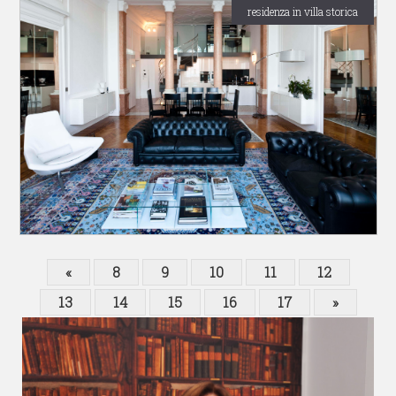
residenza in villa storica
«
8
9
10
11
12
13
14
15
16
17
»