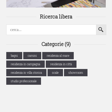
Ricerca libera
Categorie (9)
bagni
camini
residenza al mare
residenza in campagna
residenza in città
residenza in villa storica
scale
showroom
studio professionale