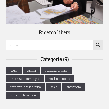
Ricerca libera
Categorie (9)
bagni
camini
residenza al mare
residenza in campagna
residenza in città
residenza in villa storica
scale
showroom
studio professionale