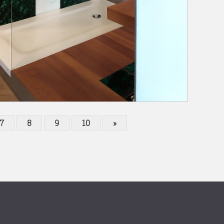
7
8
9
10
»