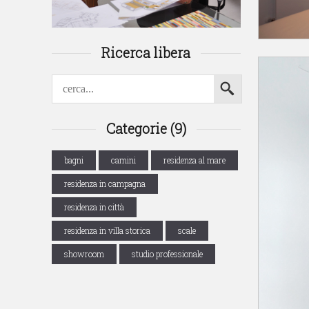
Ricerca libera
Categorie (9)
bagni
camini
residenza al mare
residenza in campagna
residenza in città
residenza in villa storica
scale
showroom
studio professionale