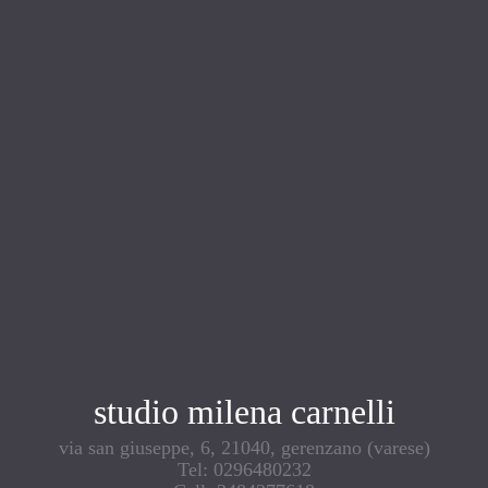
studio milena carnelli
via san giuseppe, 6, 21040, gerenzano (varese)
Tel: 0296480232