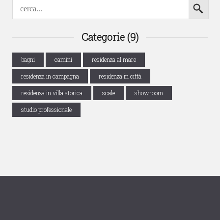
Categorie (9)
bagni
camini
residenza al mare
residenza in campagna
residenza in città
residenza in villa storica
scale
showroom
studio professionale