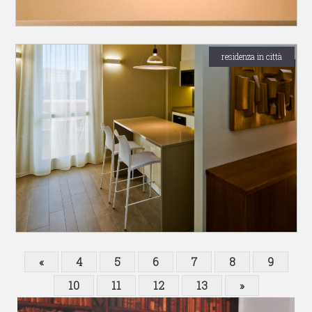
residenza in città
«
4
5
6
7
8
9
10
11
12
13
»