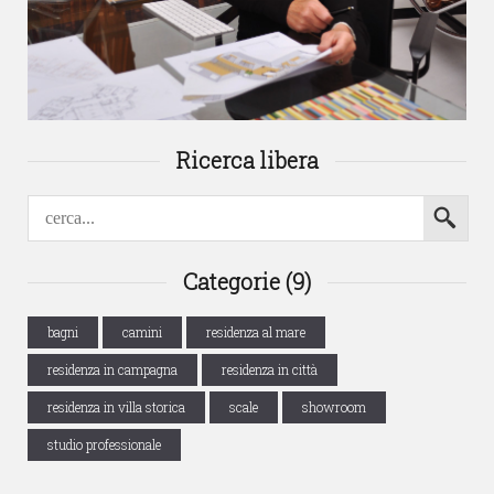
Ricerca libera
Categorie (9)
bagni
camini
residenza al mare
residenza in campagna
residenza in città
residenza in villa storica
scale
showroom
studio professionale