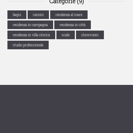
Categorie (9)
bagni
camini
residenza al mare
residenza in campagna
residenza in città
residenza in villa storica
scale
showroom
studio professionale