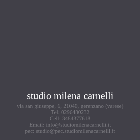
studio milena carnelli
via san giuseppe, 6, 21040, gerenzano (varese)
Tel: 0296480232
Cell: 3484377618
Email: info@studiomilenacarnelli.it
pec: studio@pec.studiomilenacarnelli.it