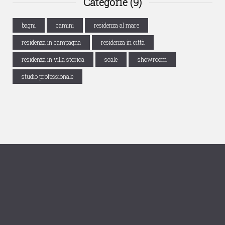
Categorie (9)
bagni
camini
residenza al mare
residenza in campagna
residenza in città
residenza in villa storica
scale
showroom
studio professionale