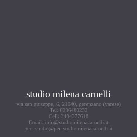
studio milena carnelli
via san giuseppe, 6, 21040, gerenzano (varese)
Tel: 0296480232
Cell: 3484377618
Email: info@studiomilenacarnelli.it
pec: studio@pec.studiomilenacarnelli.it