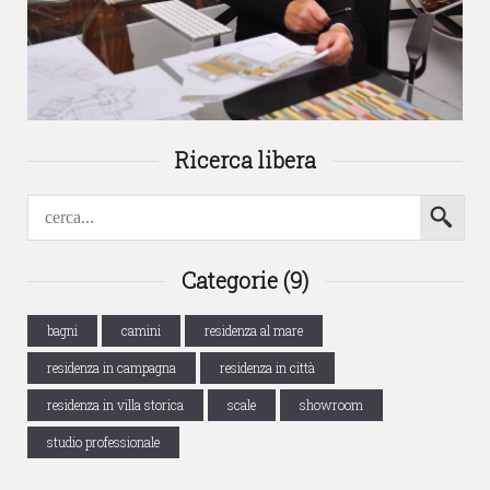
Ricerca libera
Categorie (9)
bagni
camini
residenza al mare
residenza in campagna
residenza in città
residenza in villa storica
scale
showroom
studio professionale