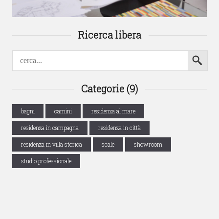
Ricerca libera
Categorie (9)
bagni
camini
residenza al mare
residenza in campagna
residenza in città
residenza in villa storica
scale
showroom
studio professionale