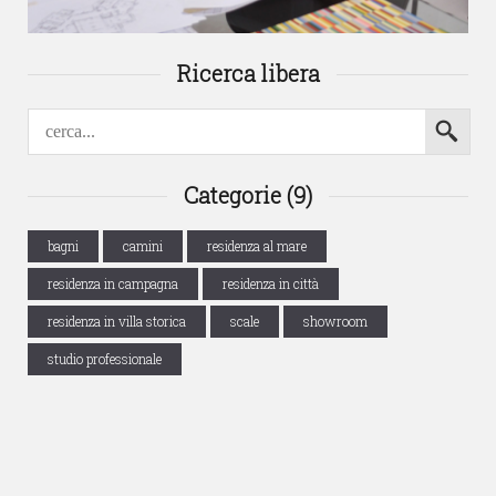
Ricerca libera
Categorie (9)
bagni
camini
residenza al mare
residenza in campagna
residenza in città
residenza in villa storica
scale
showroom
studio professionale