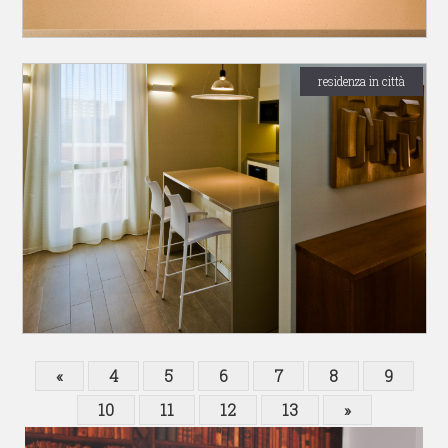
residenza in città
«
4
5
6
7
8
9
10
11
12
13
»