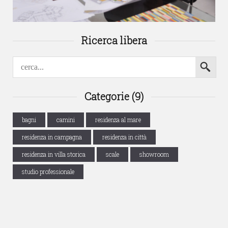
Ricerca libera
Categorie (9)
bagni
camini
residenza al mare
residenza in campagna
residenza in città
residenza in villa storica
scale
showroom
studio professionale