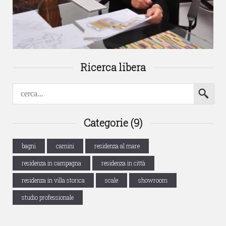
Ricerca libera
Categorie (9)
bagni
camini
residenza al mare
residenza in campagna
residenza in città
residenza in villa storica
scale
showroom
studio professionale