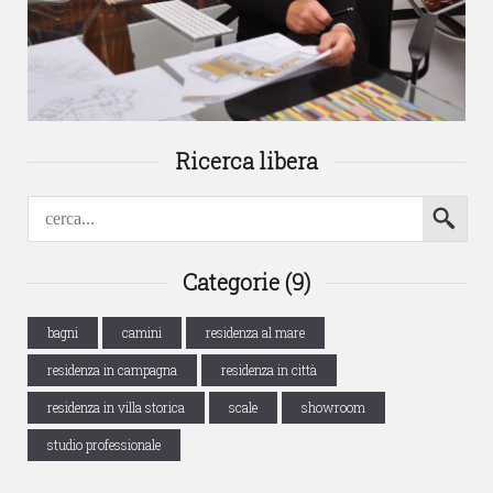
Ricerca libera
Categorie (9)
bagni
camini
residenza al mare
residenza in campagna
residenza in città
residenza in villa storica
scale
showroom
studio professionale