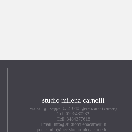
studio milena carnelli
via san giuseppe, 6, 21040, gerenzano (varese)
Tel: 0296480232
Cell: 3484377618
Email: info@studiomilenacarnelli.it
pec: studio@pec.studiomilenacarnelli.it