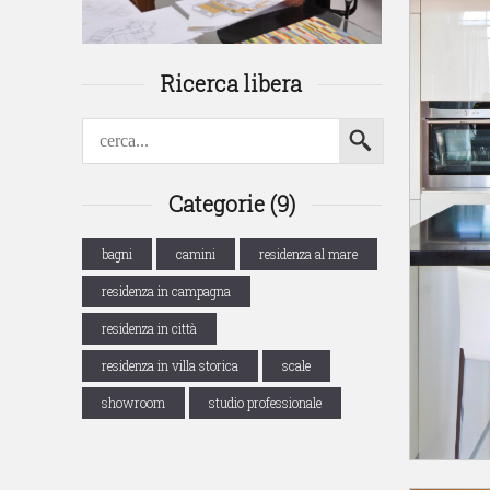
Ricerca libera
Categorie (9)
bagni
camini
residenza al mare
residenza in campagna
residenza in città
residenza in villa storica
scale
showroom
studio professionale