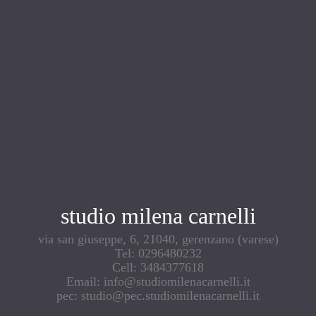
studio milena carnelli
via san giuseppe, 6, 21040, gerenzano (varese)
Tel: 0296480232
Cell: 3484377618
Email: info@studiomilenacarnelli.it
pec: studio@pec.studiomilenacarnelli.it