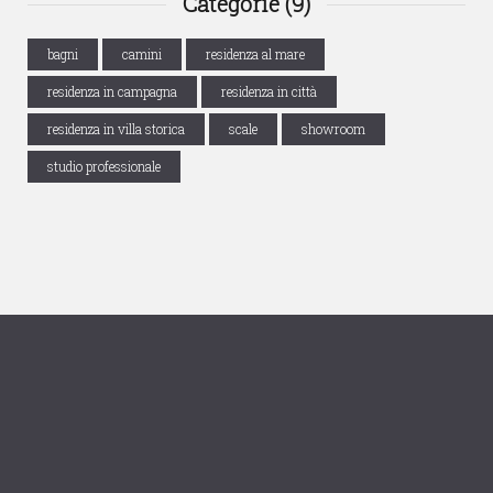
Categorie (9)
bagni
camini
residenza al mare
residenza in campagna
residenza in città
residenza in villa storica
scale
showroom
studio professionale