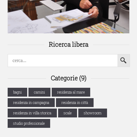
Ricerca libera
Categorie (9)
bagni
camini
residenza al mare
residenza in campagna
residenza in città
residenza in villa storica
scale
showroom
studio professionale