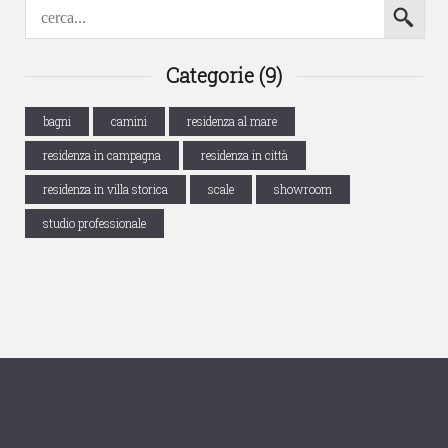
Categorie (9)
bagni
camini
residenza al mare
residenza in campagna
residenza in città
residenza in villa storica
scale
showroom
studio professionale