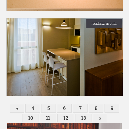
residenza in città
«
4
5
6
7
8
9
10
11
12
13
»