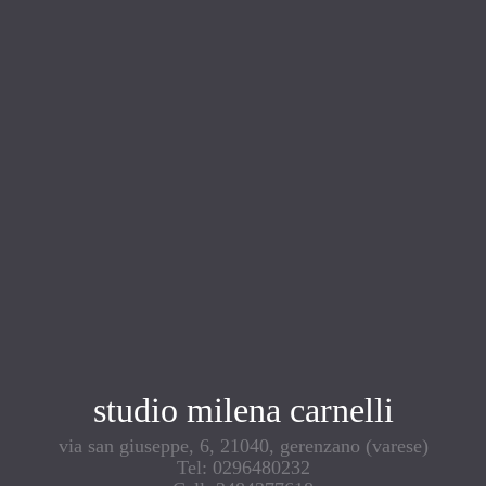
studio milena carnelli
via san giuseppe, 6, 21040, gerenzano (varese)
Tel: 0296480232