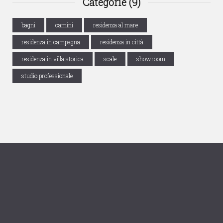
Categorie (9)
bagni
camini
residenza al mare
residenza in campagna
residenza in città
residenza in villa storica
scale
showroom
studio professionale