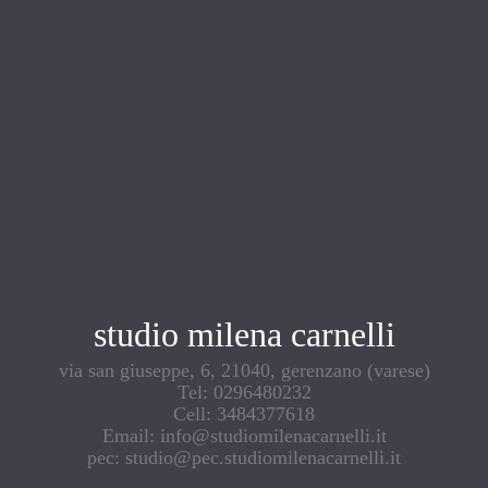
studio milena carnelli
via san giuseppe, 6, 21040, gerenzano (varese)
Tel: 0296480232
Cell: 3484377618
Email: info@studiomilenacarnelli.it
pec: studio@pec.studiomilenacarnelli.it