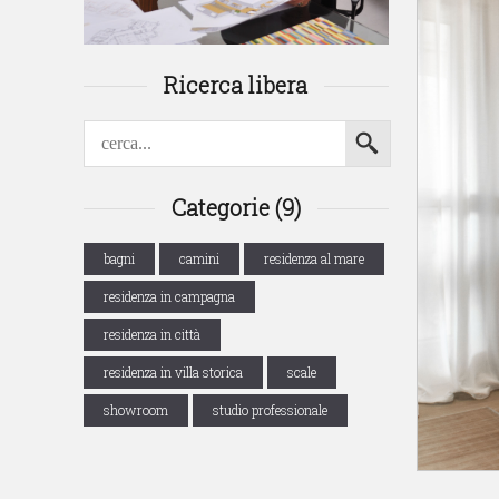
Ricerca libera
Categorie (9)
bagni
camini
residenza al mare
residenza in campagna
residenza in città
residenza in villa storica
scale
showroom
studio professionale