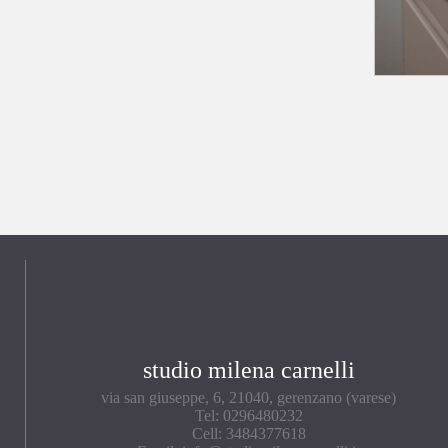
studio milena carnelli
via san giuseppe, 6, 21040, gerenzano (varese)
Tel: 0296480232
Cell: 3484377618