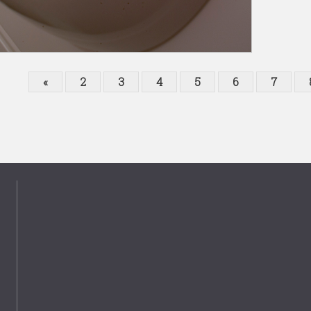
«
2
3
4
5
6
7