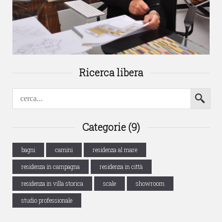
Ricerca libera
Categorie (9)
bagni
camini
residenza al mare
residenza in campagna
residenza in città
residenza in villa storica
scale
showroom
studio professionale