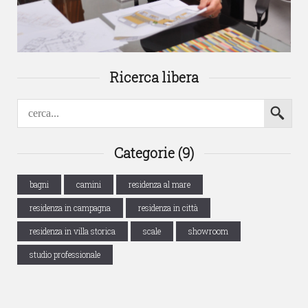
Ricerca libera
Categorie (9)
bagni
camini
residenza al mare
residenza in campagna
residenza in città
residenza in villa storica
scale
showroom
studio professionale