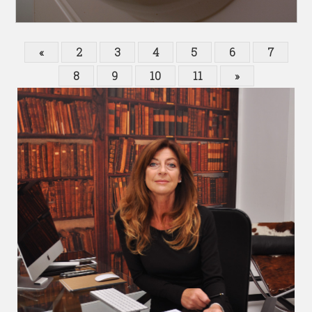
«
2
3
4
5
6
7
8
9
10
11
»