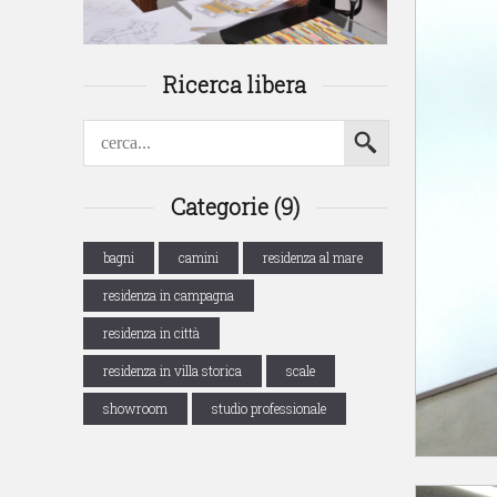
Ricerca libera
Categorie (9)
bagni
camini
residenza al mare
residenza in campagna
residenza in città
residenza in villa storica
scale
showroom
studio professionale