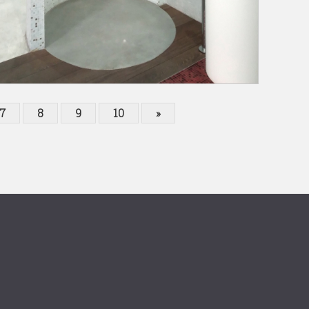
7
8
9
10
»