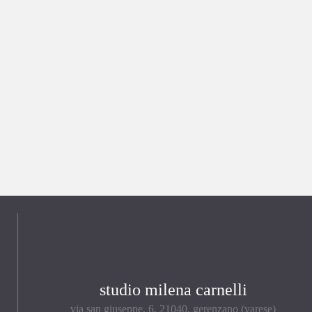
studio milena carnelli
via san giuseppe, 6, 21040, gerenzano (varese)