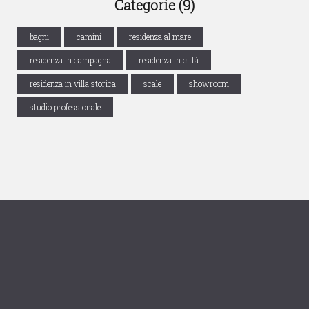
Categorie (9)
bagni
camini
residenza al mare
residenza in campagna
residenza in città
residenza in villa storica
scale
showroom
studio professionale