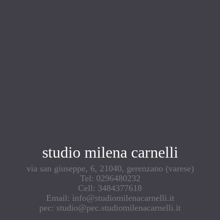
studio milena carnelli
via san giuseppe, 6, 21040, gerenzano (varese)
Tel: 0296480232
Cell: 3484377618
Email: info@studiomilenacarnelli.it
pec: studio@pec.studiomilenacarnelli.it