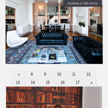
residenza in villa storica
«
8
9
10
11
12
13
14
15
16
17
»