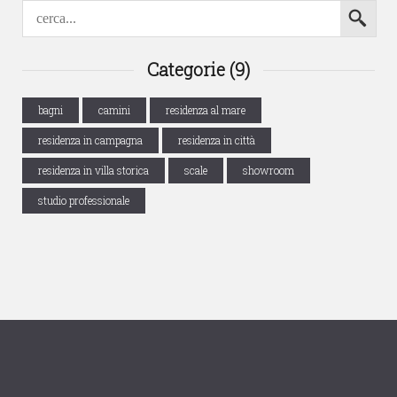
Categorie (9)
bagni
camini
residenza al mare
residenza in campagna
residenza in città
residenza in villa storica
scale
showroom
studio professionale