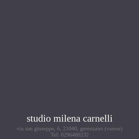
studio milena carnelli
via san giuseppe, 6, 21040, gerenzano (varese)
Tel: 0296480232