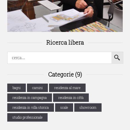
Ricerca libera
Categorie (9)
bagni
camini
residenza al mare
residenza in campagna
residenza in città
residenza in villa storica
scale
showroom
studio professionale