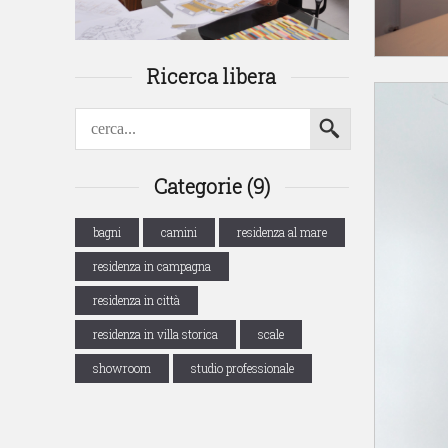
Ricerca libera
Categorie (9)
bagni
camini
residenza al mare
residenza in campagna
residenza in città
residenza in villa storica
scale
showroom
studio professionale