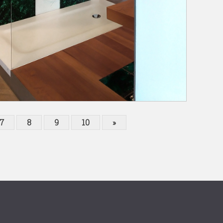
7
8
9
10
»