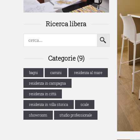
Ricerca libera
Categorie (9)
bagni
camini
residenza al mare
residenza in campagna
residenza in città
residenza in villa storica
scale
showroom
studio professionale