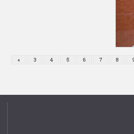
«
3
4
5
6
7
8