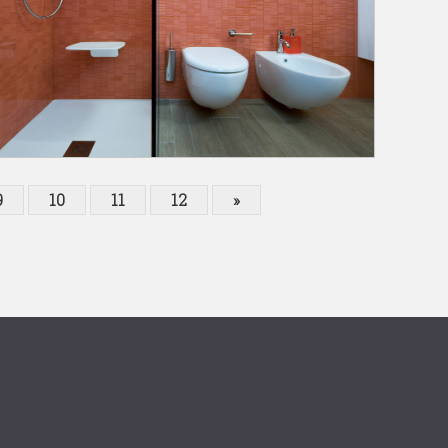
9
10
11
12
»