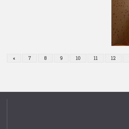
«
7
8
9
10
11
12