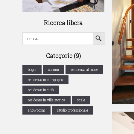
Ricerca libera
Categorie (9)
bagni
camini
residenza al mare
residenza in campagna
residenza in città
residenza in villa storica
scale
showroom
studio professionale