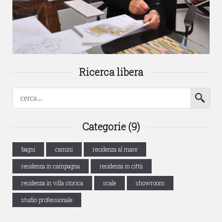
Ricerca libera
Categorie (9)
bagni
camini
residenza al mare
residenza in campagna
residenza in città
residenza in villa storica
scale
showroom
studio professionale