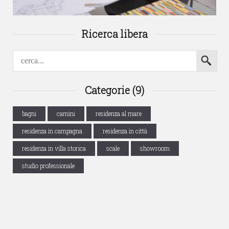
Ricerca libera
Categorie (9)
bagni
camini
residenza al mare
residenza in campagna
residenza in città
residenza in villa storica
scale
showroom
studio professionale