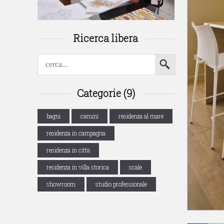
Ricerca libera
Categorie (9)
bagni
camini
residenza al mare
residenza in campagna
residenza in città
residenza in villa storica
scale
showroom
studio professionale