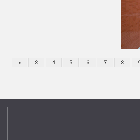
«
3
4
5
6
7
8