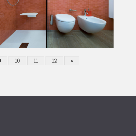
9
10
11
12
»