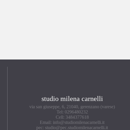
studio milena carnelli
via san giuseppe, 6, 21040, gerenzano (varese)
Tel: 0296480232
Cell: 3484377618
Email: info@studiomilenacarnelli.it
pec: studio@pec.studiomilenacarnelli.it