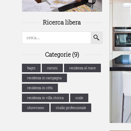
Ricerca libera
Categorie (9)
bagni
camini
residenza al mare
residenza in campagna
residenza in città
residenza in villa storica
scale
showroom
studio professionale