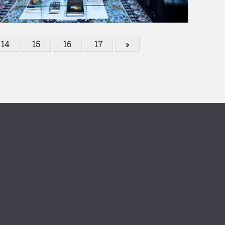
14
15
16
17
»