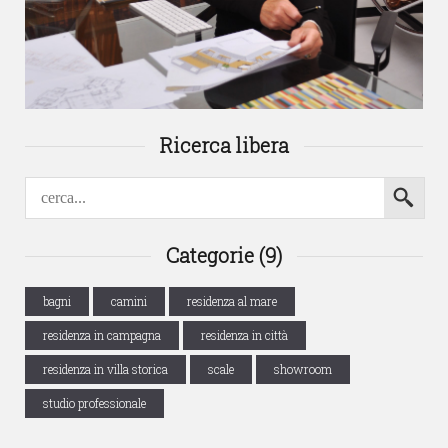
Ricerca libera
Categorie (9)
bagni
camini
residenza al mare
residenza in campagna
residenza in città
residenza in villa storica
scale
showroom
studio professionale