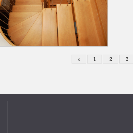
«
1
2
3