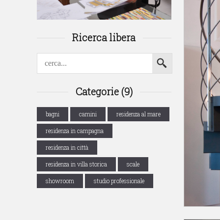
Ricerca libera
Categorie (9)
bagni
camini
residenza al mare
residenza in campagna
residenza in città
residenza in villa storica
scale
showroom
studio professionale