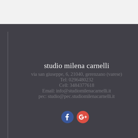
studio milena carnelli
via san giuseppe, 6, 21040, gerenzano (varese)
Tel: 0296480232
Cell: 3484377618
Email: info@studiomilenacarnelli.it
pec: studio@pec.studiomilenacarnelli.it