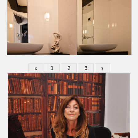
«
1
2
3
»