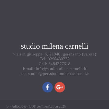
studio milena carnelli
via san giuseppe, 6, 21040, gerenzano (varese)
Tel: 0296480232
Cell: 3484377618
Email: info@studiomilenacarnelli.it
pec: studio@pec.studiomilenacarnelli.it
© - Adjectives - BDF communication 2026