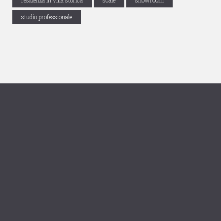
residenza in villa storica
scale
showroom
studio professionale