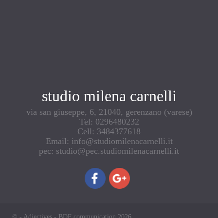
studio milena carnelli
via san giuseppe, 6, 21040, gerenzano (varese)
Tel: 0296480232
Cell: 3484377618
Email: info@studiomilenacarnelli.it
pec: studio@pec.studiomilenacarnelli.it
© - Adjectives - BDF communication 2026