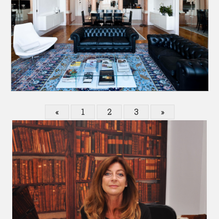
«
1
2
3
»