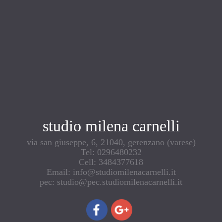
studio milena carnelli
via san giuseppe, 6, 21040, gerenzano (varese)
Tel: 0296480232
Cell: 3484377618
Email: info@studiomilenacarnelli.it
pec: studio@pec.studiomilenacarnelli.it