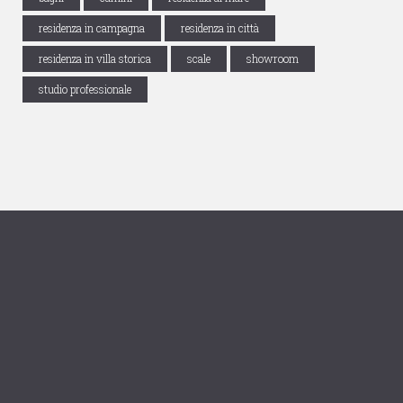
residenza in campagna
residenza in città
residenza in villa storica
scale
showroom
studio professionale