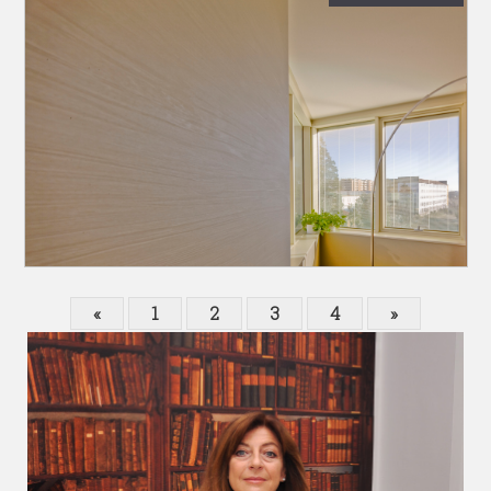
«
1
2
3
4
»