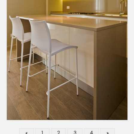
«
1
2
3
4
»