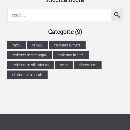
Categorie (9)
bagni
camini
residenza al mare
residenza in campagna
residenza in città
residenza in villa storica
scale
showroom
studio professionale