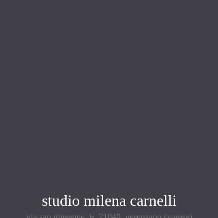
studio milena carnelli
via san giuseppe, 6, 21040, gerenzano (varese)