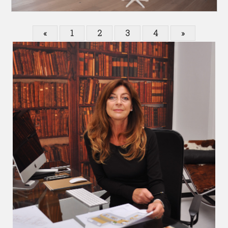
«
1
2
3
4
»