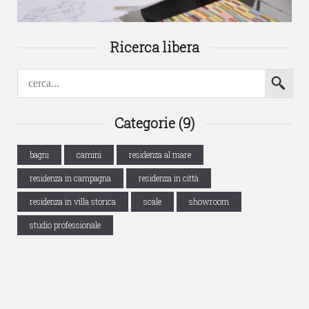
Ricerca libera
Categorie (9)
bagni
camini
residenza al mare
residenza in campagna
residenza in città
residenza in villa storica
scale
showroom
studio professionale