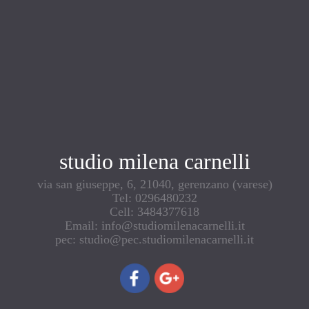
studio milena carnelli
via san giuseppe, 6, 21040, gerenzano (varese)
Tel: 0296480232
Cell: 3484377618
Email: info@studiomilenacarnelli.it
pec: studio@pec.studiomilenacarnelli.it