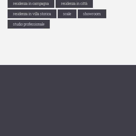
residenza in campagna
residenza in città
residenza in villa storica
scale
showroom
studio professionale