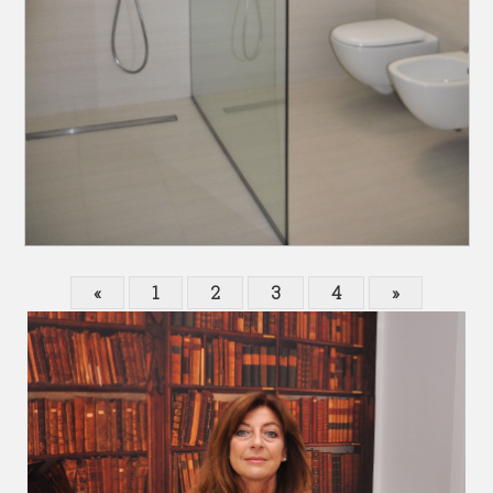
«
1
2
3
4
»