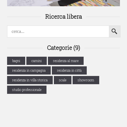
Ricerca libera
Categorie (9)
bagni
camini
residenza al mare
residenza in campagna
residenza in città
residenza in villa storica
scale
showroom
studio professionale